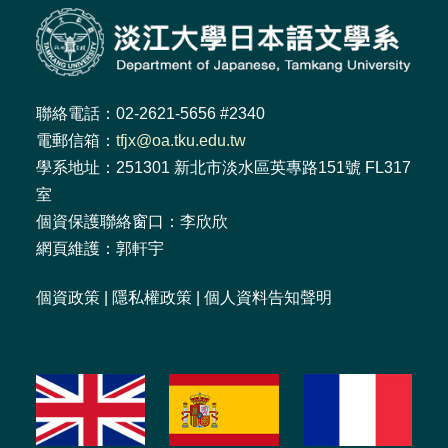
聯絡電話：02-2621-5656 #2340
電郵信箱：
tfjx@oa.tku.edu.tw
學系地址：251301 新北市淡水區英專路151號 FL317
室
個資保護聯絡窗口：李欣欣
網頁維護：郭軒宇
個資政策
|
隱私權政策
|
個人資料告知聲明