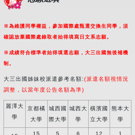
※為維護同學權益，參加國際處甄選交換生同學，須
確認放棄國際處錄取者始得填寫日文系志願。
※成績符合標準者始得填選志願，大三出國無後補機
制。
大三出國姊妹校派遣參考名額:
(派遣名額視情況
調整，以當年度公告名額為準)
麗澤大
京都橘
城西國
城西大
橫濱國
熊本大
學
大學
際大學
學
立大學
學
15
5
6
12
1