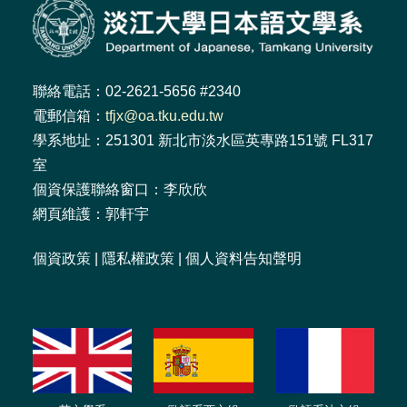
聯絡電話：02-2621-5656 #2340
電郵信箱：
tfjx@oa.tku.edu.tw
學系地址：251301 新北市淡水區英專路151號 FL317
室
個資保護聯絡窗口：李欣欣
網頁維護：郭軒宇
個資政策
|
隱私權政策
|
個人資料告知聲明