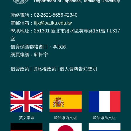
聯絡電話：02-2621-5656 #2340
電郵信箱：
tfjx@oa.tku.edu.tw
學系地址：251301 新北市淡水區英專路151號 FL317
室
個資保護聯絡窗口：李欣欣
網頁維護：郭軒宇
個資政策
|
隱私權政策
|
個人資料告知聲明
英文學系
歐語系西文組
歐語系法文
組