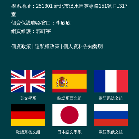
學系地址：251301 新北市淡水區英專路151號 FL317
室
個資保護聯絡窗口：李欣欣
網頁維護：郭軒宇
個資政策
|
隱私權政策
|
個人資料告知聲明
英文學系
歐語系西文組
歐語系法文
組
歐語
系
德
文組
日本語文學系
歐語系
俄文組