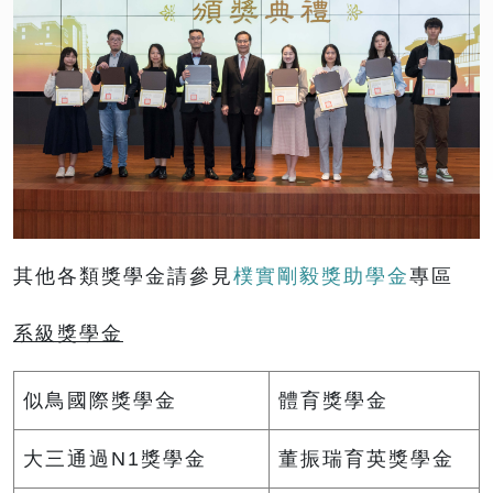
其他各類獎學金請參見
樸實剛毅獎助學金
專區
系級獎學金
似鳥國際獎學金
體育獎學金
大三通過N1獎學金
董振瑞育英獎學金