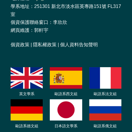
學系地址：251301 新北市淡水區英專路151號 FL317
室
個資保護聯絡窗口：李欣欣
網頁維護：郭軒宇
個資政策
|
隱私權政策
|
個人資料告知聲明
英文學系
歐語系西文組
歐語系法文
組
歐語
系
德
文組
日本語文學系
歐語系
俄文組