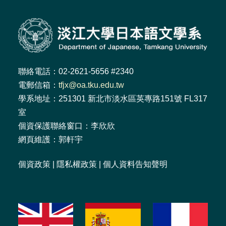
聯絡電話：02-2621-5656 #2340
電郵信箱：
tfjx@oa.tku.edu.tw
學系地址：251301 新北市淡水區英專路151號 FL317
室
個資保護聯絡窗口：李欣欣
網頁維護：郭軒宇
個資政策
|
隱私權政策
|
個人資料告知聲明