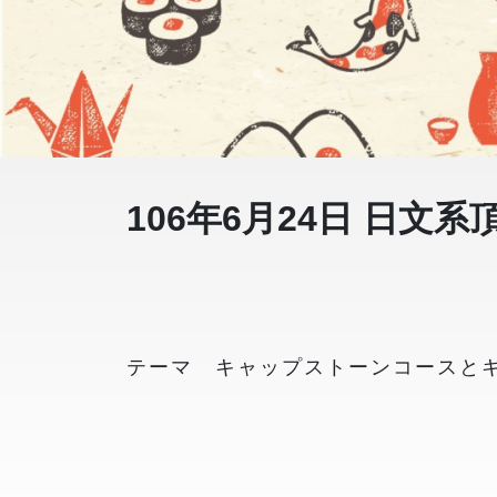
106年6月24日 日
テーマ キャップストーンコースとキ