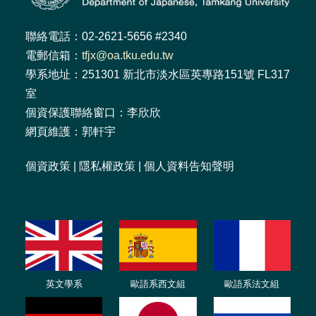
聯絡電話：02-2621-5656 #2340
電郵信箱：
tfjx@oa.tku.edu.tw
學系地址：251301 新北市淡水區英專路151號 FL317
室
個資保護聯絡窗口：李欣欣
網頁維護：郭軒宇
個資政策
|
隱私權政策
|
個人資料告知聲明
英文學系
歐語系西文組
歐語系法文
組