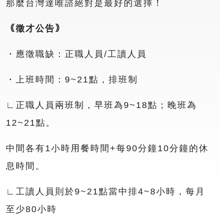
那麼台灣達唯諮絕對是最好的選擇！
｟徵才公告｠
・應徵職缺：正職人員/工讀人員
・上班時間：9~21點，排班制
∟正職人員兩班制，早班為9~18點；晚班為
12~21點。
中間各有1小時用餐時間+每90分鐘10分鐘的休
息時間。
∟工讀人員則於9~21點當中排4~8小時，每月
至少80小時