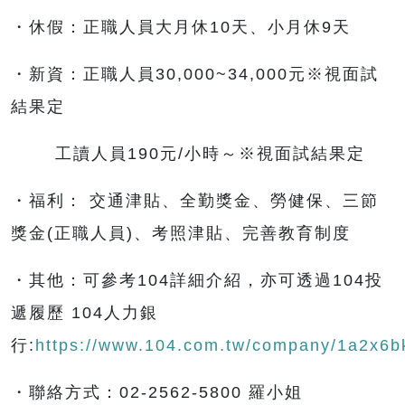
・休假：正職人員大月休10天、小月休9天
・新資：正職人員30,000~34,000元※視面試
結果定
工讀人員190元/小時～※視面試結果定
・福利： 交通津貼、全勤獎金、勞健保、三節
獎金(正職人員)、考照津貼、完善教育制度
・其他：可參考104詳細介紹，亦可透過104投
遞履歷 104人力銀
行:
https://www.104.com.tw/company/1a2x6b
・聯絡方式：02-2562-5800 羅小姐