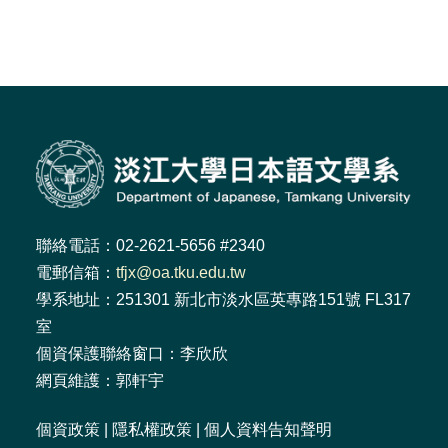
聯絡電話：02-2621-5656 #2340
電郵信箱：
tfjx@oa.tku.edu.tw
學系地址：251301 新北市淡水區英專路151號 FL317
室
個資保護聯絡窗口：李欣欣
網頁維護：郭軒宇
個資政策
|
隱私權政策
|
個人資料告知聲明