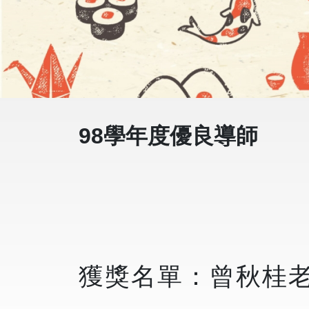
98學年度優良導師
獲獎名單：曾秋桂