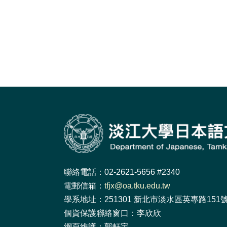
聯絡電話：02-2621-5656 #2340
電郵信箱：
tfjx@oa.tku.edu.tw
學系地址：251301 新北市淡水區英專路151號 
個資保護聯絡窗口：李欣欣
網頁維護：郭軒宇