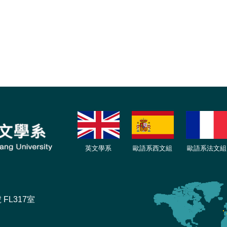
英文學系
歐語系西文組
歐語系法文
組
FL317室