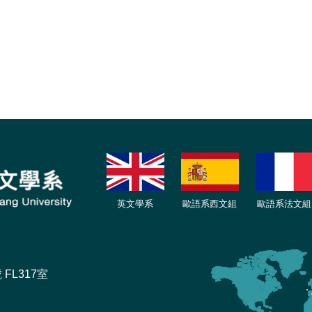
英文學系
歐語系西文組
歐語系法文
組
FL317室