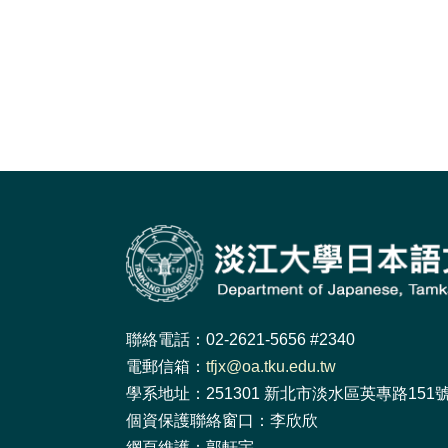
聯絡電話：02-2621-5656 #2340
電郵信箱：
tfjx@oa.tku.edu.tw
學系地址：251301 新北市淡水區英專路151號 
個資保護聯絡窗口：李欣欣
網頁維護：郭軒宇