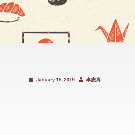
January 15, 2019
李志真