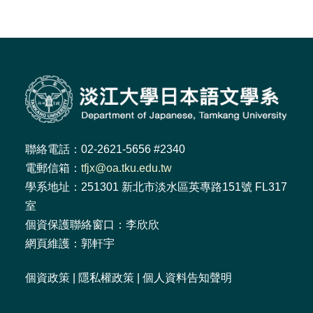
聯絡電話：02-2621-5656 #2340
電郵信箱：
tfjx@oa.tku.edu.tw
學系地址：251301 新北市淡水區英專路151號 FL317
室
個資保護聯絡窗口：李欣欣
網頁維護：郭軒宇
個資政策
|
隱私權政策
|
個人資料告知聲明