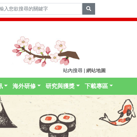
站內搜尋 |
網站地圖
訊
海外研修
研究與獲獎
下載專區