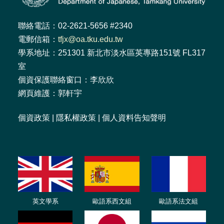
聯絡電話：02-2621-5656 #2340
電郵信箱：
tfjx@oa.tku.edu.tw
學系地址：251301 新北市淡水區英專路151號 FL317
室
個資保護聯絡窗口：李欣欣
網頁維護：郭軒宇
個資政策
|
隱私權政策
|
個人資料告知聲明
英文學系
歐語系西文組
歐語系法文
組