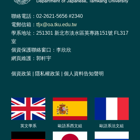
聯絡電話：02-2621-5656 #2340
電郵信箱：
tfjx@oa.tku.edu.tw
學系地址：251301 新北市淡水區英專路151號 FL317
室
個資保護聯絡窗口：李欣欣
網頁維護：郭軒宇
個資政策
|
隱私權政策
|
個人資料告知聲明
英文學系
歐語系西文組
歐語系法文
組