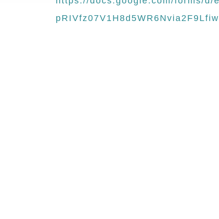
https://docs.google.com/forms/
pRIVfz07V1H8d5WR6Nvia2F9Lfiwg