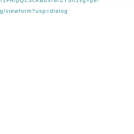
d/e/1FAIpQLScKBbVr8rZYSn1vgYp8-
/viewform?usp=dialog