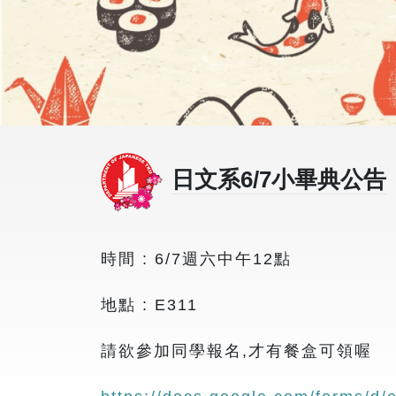
日文系6/7小畢典公告
時間 : 6/7週六中午12點
地點 : E311
請欲參加同學報名,才有餐盒可領喔