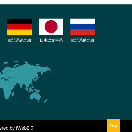
歐語
系
德
文組
日本語文學系
歐語系
俄文組
Top
d by iWeb2.0