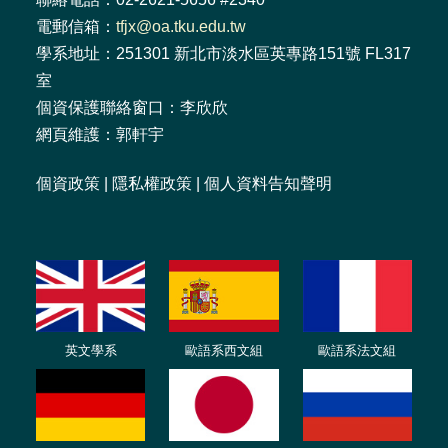
電郵信箱：
tfjx@oa.tku.edu.tw
學系地址：251301 新北市淡水區英專路151號 FL317
室
個資保護聯絡窗口：李欣欣
網頁維護：郭軒宇
個資政策
|
隱私權政策
|
個人資料告知聲明
英文學系
歐語系西文組
歐語系法文
組