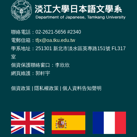
聯絡電話：02-2621-5656 #2340
電郵信箱：
tfjx@oa.tku.edu.tw
學系地址：251301 新北市淡水區英專路151號 FL317
室
個資保護聯絡窗口：李欣欣
網頁維護：郭軒宇
個資政策
|
隱私權政策
|
個人資料告知聲明