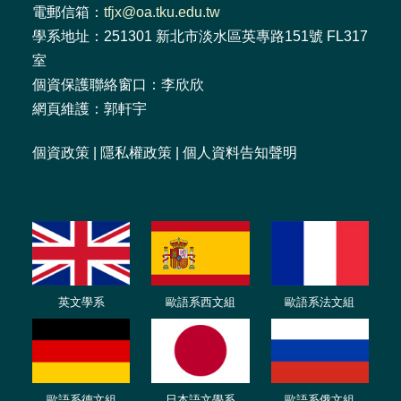
電郵信箱：
tfjx@oa.tku.edu.tw
學系地址：251301 新北市淡水區英專路151號 FL317
室
個資保護聯絡窗口：李欣欣
網頁維護：郭軒宇
個資政策
|
隱私權政策
|
個人資料告知聲明
英文學系
歐語系西文組
歐語系法文
組
歐語
系
德
文組
日本語文學系
歐語系
俄文組